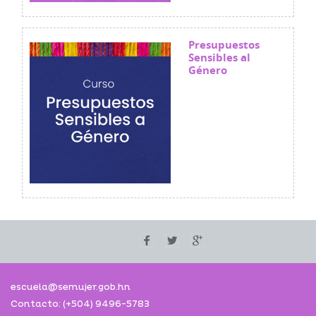
Presupuestos
Sensibles al
Género
escuela@semujer.gob.hn
Contacto: (+504) 9496-5783