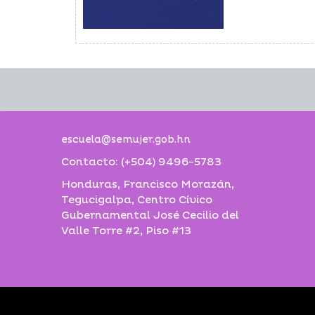
escuela@semujer.gob.hn
Contacto: (+504) 9496-5783
Honduras, Francisco Morazán,
Tegucigalpa, Centro Cívico
Gubernamental José Cecilio del
Valle Torre #2, Piso #13