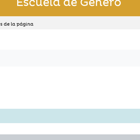
Escuela de Género
s de la página
los foros